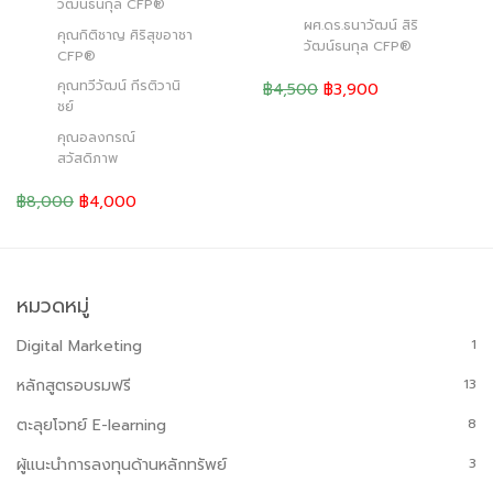
วัฒน์ธนกุล CFP®
ผศ.ดร.ธนาวัฒน์ สิริ
คุณกิติชาญ ศิริสุขอาชา
วัฒน์ธนกุล CFP®
CFP®
คุณทวีวัฒน์ กีรติวานิ
฿4,500
฿3,900
ชย์
คุณอลงกรณ์
สวัสดิภาพ
฿8,000
฿4,000
หมวดหมู่
Digital Marketing
1
หลักสูตรอบรมฟรี
13
ตะลุยโจทย์ E-learning
8
ผู้แนะนำการลงทุนด้านหลักทรัพย์
3