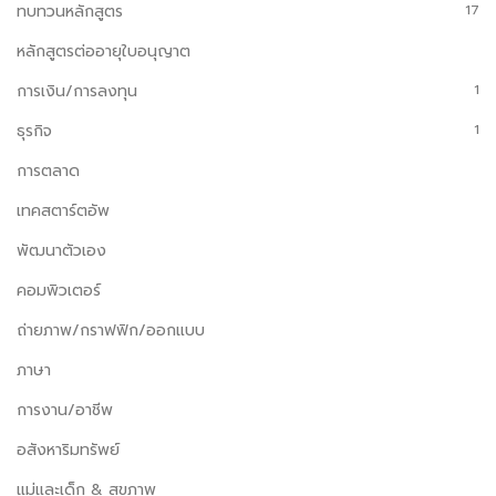
ทบทวนหลักสูตร
17
หลักสูตรต่ออายุใบอนุญาต
การเงิน/การลงทุน
1
ธุรกิจ
1
การตลาด
เทคสตาร์ตอัพ
พัฒนาตัวเอง
คอมพิวเตอร์
ถ่ายภาพ/กราฟฟิก/ออกแบบ
ภาษา
การงาน/อาชีพ
อสังหาริมทรัพย์
แม่และเด็ก & สุขภาพ