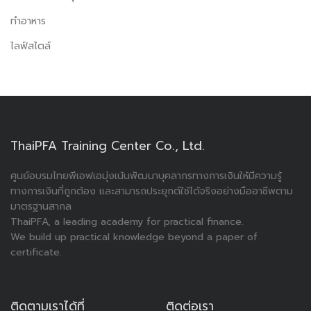
ทำอาหาร
ไลฟ์สไตล์
ThaiPFA Training Center Co., Ltd.
ศูนย์อบรมไทยพีเอฟเอมุ่งเน้นพัฒนาบุคลากรทางการเงินให้มีความรู้
ทางการเงินที่ถูกต้อง และสามารถประยุกต์ใช้ได้จริงอย่างมืออาชีพตาม
มาตรฐานสากล
ThaiPFA, a leading academy for practical finance.
We build up practical knowledge beyond a paper of
certificate.
ติดตามเราได้ที่
ติดต่อเรา