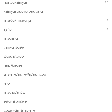
ทบทวนหลักสูตร
17
หลักสูตรต่ออายุใบอนุญาต
การเงิน/การลงทุน
1
ธุรกิจ
1
การตลาด
เทคสตาร์ตอัพ
พัฒนาตัวเอง
คอมพิวเตอร์
ถ่ายภาพ/กราฟฟิก/ออกแบบ
ภาษา
การงาน/อาชีพ
อสังหาริมทรัพย์
แม่และเด็ก & สุขภาพ