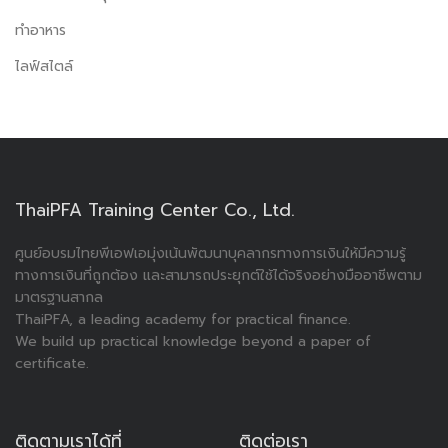
ทำอาหาร
ไลฟ์สไตล์
ThaiPFA Training Center Co., Ltd.
ศูนย์อบรมไทยพีเอฟเอมุ่งเน้นพัฒนาบุคลากรทางการเงินให้มีความรู้
ทางการเงินที่ถูกต้อง และสามารถประยุกต์ใช้ได้จริงอย่างมืออาชีพตาม
มาตรฐานสากล
ThaiPFA, a leading academy for practical finance.
We build up practical knowledge beyond a paper of
certificate.
ติดตามเราได้ที่
ติดต่อเรา