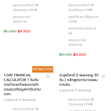
ผศ.ดร.ธนาวัฒน์ สิริ
ผศ.ดร.ธนาวัฒน์ สิริ
วัฒน์ธนกุล CFP®
วัฒน์ธนกุล CFP®
คุณอลงกรณ์
คุณกิติชาญ ศิริสุขอาชา
สวัสดิภาพ
CFP®
คุณทวีวัฒน์ กีรติวานิ
฿6,000
฿4,900
ชย์
คุณอลงกรณ์
สวัสดิภาพ
฿8,000
฿4,000
PROMOTION
1-DAY FINANCIAL
ตะลุยโจทย์ E-learning 30
CALCULATOR 1 วันกับ
วัน ( หลักสูตรการวางแผน
การทำลายกำแพงการคำ
การเงิน…
นวนแนวคิดมูลค่าเงินตาม
ตะลุยโจทย์ E-learning
เวลา…
ผศ.ดร.ธนาวัฒน์ สิริ
ตะลุยโจทย์ E-learning
วัฒน์ธนกุล CFP®
ผศ.ดร.ธนาวัฒน์ สิริ