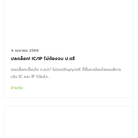
4 เมษายน 2569
ปลดล็อก! IC/IP ไม่ต้องจบ ป.ตรี
ปลดล็อกเงื่อนไข ก.ล.ต.! ไม่จบปริญญาตรี ก็ขึ้นทะเบียนไลเซนส์การ
เงิน IC และ IP ได้แล้ว…
อ่านต่อ...