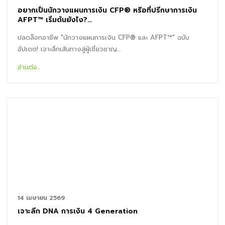
อยากเป็นนักวางแผนการเงิน CFP® หรือที่ปรึกษาการเงิน
AFPT™ เริ่มต้นยังไง?…
ปลดล็อกอาชีพ "นักวางแผนการเงิน CFP® และ AFPT™" ฉบับ
อัปเดต! เจาะลึกเส้นทางสู่ผู้เชี่ยวชาญ…
อ่านต่อ...
14 เมษายน 2569
เจาะลึก DNA การเงิน 4 Generation