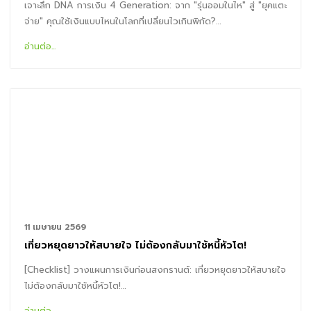
เจาะลึก DNA การเงิน 4 Generation: จาก "รุ่นออมในไห" สู่ "ยุคแตะ
จ่าย" คุณใช้เงินแบบไหนในโลกที่เปลี่ยนไวเกินพิกัด?…
อ่านต่อ...
11 เมษายน 2569
เที่ยวหยุดยาวให้สบายใจ ไม่ต้องกลับมาใช้หนี้หัวโต!
[Checklist] วางแผนการเงินก่อนสงกรานต์: เที่ยวหยุดยาวให้สบายใจ
ไม่ต้องกลับมาใช้หนี้หัวโต!…
อ่านต่อ...