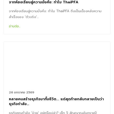
จากห้องเรียนสู่ความมั่งคั่ง: ทำไม ThaiPFA
จากห้องเรียนสู่ความมั่งคั่ง: ทำไม ThaiPFA ถึงเป็นเบื้องหลังความ
สำเร็จของ 'ตัวจริง'…
อ่านต่อ...
26 มกราคม 2569
หลายคนสร้างธุรกิจมาทั้งชีวิต... แต่สุดท้ายกลับกลายเป็นว่า
ธุรกิจกำลัง…
ธุรกิจคุณกำลัง 'ป่วย' อยู่หรือเปล่า? เช็ก 5 สัญญาณอันตรายปี