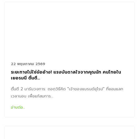
22 พฤษภาคม 2569
ระยะทางไม่ใช่ข้ออ้าง! แรงบันดาลใจจากคุณนัท คนไทยใน
เยอรมนี ตื่นตี…
ตื่นตี 2 มารันวงการ: ถอดวิธีคิด "เจ้าของแบรนด์ยุโรป" ที่ยอมแลก
เวลานอน เพื่อแก้สมการ…
อ่านต่อ...