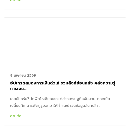
8 เมษายน 2569
อัปเกรดสมองการเงินด่วน! รวมลิงก์ย้อนหลัง คลังความรู้
การเงิน…
เคยมั้ยครับ? ไถฟีดโซเชียลเจอแต่ข่าวเศรษฐกิจผันผวน ดอกเบี้ย
เปลี่ยนทิศ สารพัดกูรูออกมาให้คำแนะนำจนข้อมูลล้นทะลัก…
อ่านต่อ...