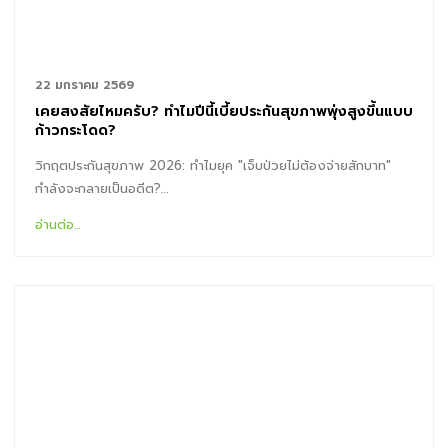
22 มกราคม 2569
เคยสงสัยไหมครับ? ทำไมปีนี้เบี้ยประกันสุขภาพพุ่งสูงขึ้นแบบ
ก้าวกระโดด?
วิกฤตประกันสุขภาพ 2026: ทำไมยุค "เจ็บป่วยไม่ต้องจ่ายสักบาท"
กำลังจะกลายเป็นอดีต?…
อ่านต่อ...