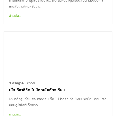
ทำไมคนที่เก่งที่สุดในสายงาน... ถึงเริ่มหันมาซุ่มเรียนสิ่งนี้กันเงียบๆ ?
เคยสังเกตไหมครับว่า…
อ่านต่อ...
3 กรกฎาคม 2569
เมื่อ วิชาชีวิต ไม่มีสอนในห้องเรียน
โตมาถึงรู้! ทำไมสอบตกตอนเด็ก ไม่น่ากลัวเท่า "เงินขาดมือ" ตอนโต?
ย้อนดูไฮไลท์เด็ดจาก…
อ่านต่อ...