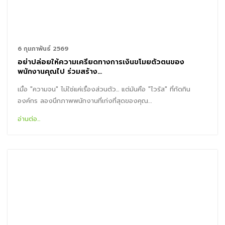
6 กุมภาพันธ์ 2569
อย่าปล่อยให้ความเครียดทางการเงินขโมยตัวตนของ
พนักงานคุณไป ร่วมสร้าง…
เมื่อ "ความจน" ไม่ใช่แค่เรื่องส่วนตัว... แต่มันคือ "ไวรัส" ที่กัดกิน
องค์กร ลองนึกภาพพนักงานที่เก่งที่สุดของคุณ…
อ่านต่อ...