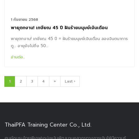
1 กันยายน 2568
พายุตกงาน! เกษียณ 45 ปี ฝันร้ายมนุษย์เงินเดือน
พายุตกงาน! เกษียณ 45 ปี = ฝันร้ายมนุษย์เงินเดือน ลองจินตนาการ
ดู… อายุยังไม่ถึง 50…
อ่านต่อ...
1
2
3
4
»
Last ›
ThaiPFA Training Center Co., Ltd.
ศูนย์อบรมไทยพีเอฟเอมุ่งเน้นพัฒนาบุคลากรทางการเงินให้มีความรู้