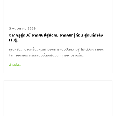
3 พฤษภาคม 2569
จากครูสู่ศิษย์ จากศิษย์สู่สังคม จากคนที่รู้ก่อน สู่คนที่กำลัง
เริ่มรู้…
คุณครับ…. บางครั้ง…คุณค่าของการแบ่งปันความรู้ ไม่ได้วัดจากยอด
ไลก์ ยอดแชร์ หรือเสียงชื่นชมในวันที่ทุกอย่างราบรื่น…
อ่านต่อ...