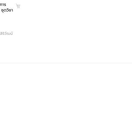
 การ
ชุดวิชา
ิริวัฒน์