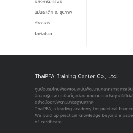
อสังหาริมทรัพย์
แม่และเด็ก & สุขภาพ
ทำอาหาร
ไลฟ์สไตล์
ThaiPFA Training Center Co., Ltd.
ศูนย์อบรมไทยพีเอฟเอมุ่งเน้นพัฒนาบุคลากรทางการเงินใ
มีความรู้ทางการเงินที่ถูกต้อง และสามารถประยุกต์ใช้ได้จ
อย่างมืออาชีพตามมาตรฐานสากล
ThaiPFA, a leading academy for practical finance
We build up practical knowledge beyond a pape
of certificate.