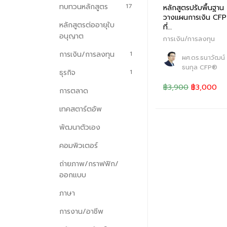
ทบทวนหลักสูตร
17
หลักสูตรปรับพื้นฐาน
วางแผนการเงิน CFP 
หลักสูตรต่ออายุใบ
ที่…
อนุญาต
การเงิน/การลงทุน
การเงิน/การลงทุน
1
ผศ.ดร.ธนาวัฒน์ ส
ธนกุล CFP®
ธุรกิจ
1
฿3,900
฿3,000
การตลาด
เทคสตาร์ตอัพ
พัฒนาตัวเอง
คอมพิวเตอร์
ถ่ายภาพ/กราฟฟิก/
ออกแบบ
ภาษา
การงาน/อาชีพ