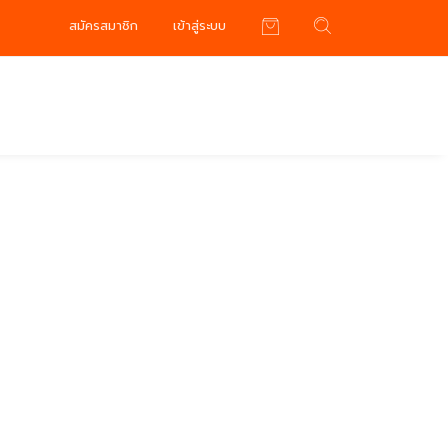
สมัครสมาชิก
เข้าสู่ระบบ