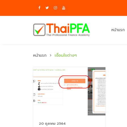
หน้าแรก
หน้าแรก
เงื่อนไขต่างๆ
20 ตุลาคม 2564