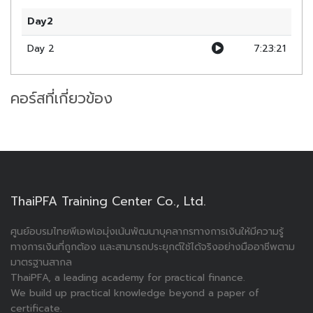
เพื่อให้ลูกค้าของคุณมีความมั่นคงและเติบโตในทุกด้าน ไม่ว่าจะเป็นการ
Day2
เตรียมตัวสืบทอดธุรกิจ การเพิ่มมูลค่าก่อนการขาย หรือการวางแผนการ
ส่งต่อทรัพย์สินให้คนรุ่นถัดไป
Day 2
7:23:21
"เปิดให้เข้าเรียนเฉพาะผู้เข้าร่วมสัมมนาในวันที่ 2-3 พ.ย. 2567 เท่านั้น"
คอร์สที่เกี่ยวข้อง
ThaiPFA Training Center Co., Ltd.
ศูนย์อบรมไทยพีเอฟเอมุ่งเน้นพัฒนาบุคลากรทางการเงินให้มีความรู้
ทางการเงินที่ถูกต้อง และสามารถประยุกต์ใช้ได้จริงอย่างมืออาชีพตาม
มาตรฐานสากล
ThaiPFA, a leading academy for practical finance.
We build up practical knowledge beyond a paper of
certificate.