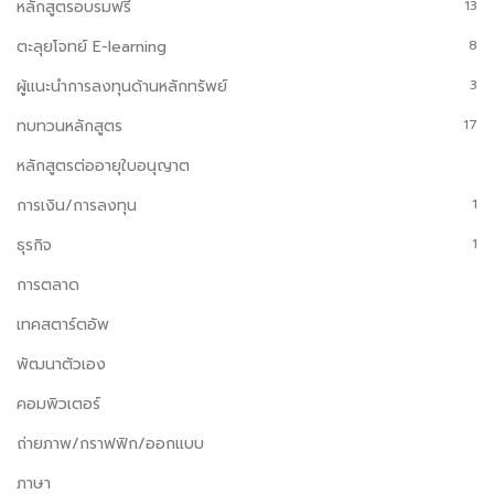
หลักสูตรอบรมฟรี
13
ตะลุยโจทย์ E-learning
8
ผู้แนะนำการลงทุนด้านหลักทรัพย์
3
ทบทวนหลักสูตร
17
หลักสูตรต่ออายุใบอนุญาต
การเงิน/การลงทุน
1
ธุรกิจ
1
การตลาด
เทคสตาร์ตอัพ
พัฒนาตัวเอง
คอมพิวเตอร์
ถ่ายภาพ/กราฟฟิก/ออกแบบ
ภาษา