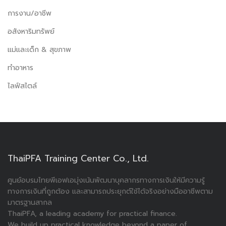
การงาน/อาชีพ
อสังหาริมทรัพย์
แม่และเด็ก & สุขภาพ
ทำอาหาร
ไลฟ์สไตล์
ThaiPFA Training Center Co., Ltd.
ศูนย์อบรมไทยพีเอฟเอมุ่งเน้นพัฒนาบุคลากรทางการเงินให้มีความรู้
ทางการเงินที่ถูกต้อง และสามารถประยุกต์ใช้ได้จริงอย่างมืออาชีพตาม
มาตรฐานสากล
ThaiPFA, a leading academy for practical finance.
We build up practical knowledge beyond a paper of