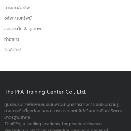
การงาน/อาชีพ
อสังหาริมทรัพย์
แม่และเด็ก & สุขภาพ
ทำอาหาร
ไลฟ์สไตล์
ThaiPFA Training Center Co., Ltd.
ศูนย์อบรมไทยพีเอฟเอมุ่งเน้นพัฒนาบุคลากรทางการเงินให้มีความรู้
ทางการเงินที่ถูกต้อง และสามารถประยุกต์ใช้ได้จริงอย่างมืออาชีพตาม
มาตรฐานสากล
ThaiPFA, a leading academy for practical finance.
We build up practical knowledge beyond a paper of