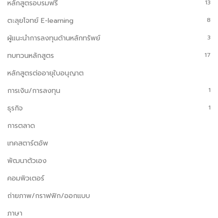
หลักสูตรอบรมฟรี
13
ตะลุยโจทย์ E-learning
8
ผู้แนะนำการลงทุนด้านหลักทรัพย์
3
ทบทวนหลักสูตร
17
หลักสูตรต่ออายุใบอนุญาต
การเงิน/การลงทุน
1
ธุรกิจ
1
การตลาด
เทคสตาร์ตอัพ
พัฒนาตัวเอง
คอมพิวเตอร์
ถ่ายภาพ/กราฟฟิก/ออกแบบ
ภาษา