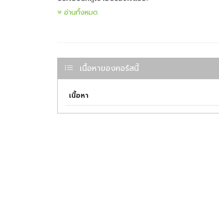
อ่านทั้งหมด
มีความเข้าใจพื้นฐานเกี่ยวกับการใช้เครื่องคำนวณ
สามารถนำความรู้ไปใช้ในการวางแผนการเงินและก
เตรียมความพร้อมสำหรับการอบรมในหลักสูตร C
ศูนย์อบรม ThaiPFA หวังว่าวีดีโอนี้จะเป็นประโยชน์และช่วย
เนื้อหาของคอร์สนี้
เนื้อหา