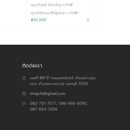
คุณวิโรจน์ ตั้งเจริญ CFP®
คุณกิติชาญ ศิริสุขอาชา CFP®
฿10,000
ติดต่อเรา
เลขที่ 88/31 ถนนนครอินทร์ ตำบลบางขุน
กอง อำเภอบางกรวย นนทบุรี 11130
thaipfa@gmail.com
082-701-7077, 086-666-0090,
087-063-3306