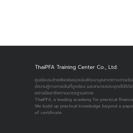
ThaiPFA Training Center Co., Ltd.
ศูนย์อบรมไทยพีเอฟเอมุ่งเน้นพัฒนาบุคลากรทางการเงินใ
มีความรู้ทางการเงินที่ถูกต้อง และสามารถประยุกต์ใช้ได้จ
อย่างมืออาชีพตามมาตรฐานสากล
ThaiPFA, a leading academy for practical finance
We build up practical knowledge beyond a pape
of certificate.