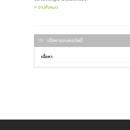
อ่านทั้งหมด
มีความเข้าใจพื้นฐานเกี่ยวกับการใช้เครื่องคำนวณ
สามารถนำความรู้ไปใช้ในการวางแผนการเงินและก
เตรียมความพร้อมสำหรับการอบรมในหลักสูตร C
ศูนย์อบรม ThaiPFA หวังว่าวีดีโอนี้จะเป็นประโยชน์และช่วย
เนื้อหาของคอร์สนี้
เนื้อหา