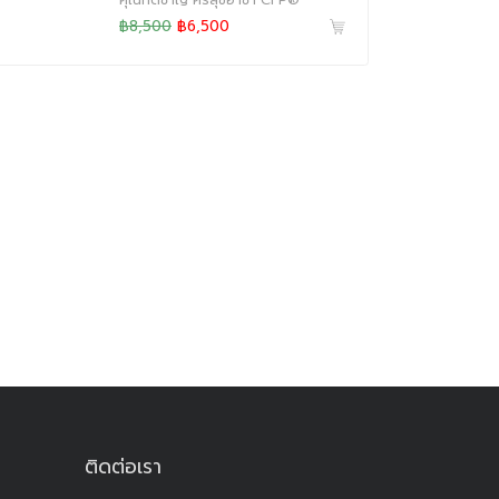
คุณกิติชาญ ศิริสุขอาชา CFP®
฿8,500
฿6,500
ติดต่อเรา