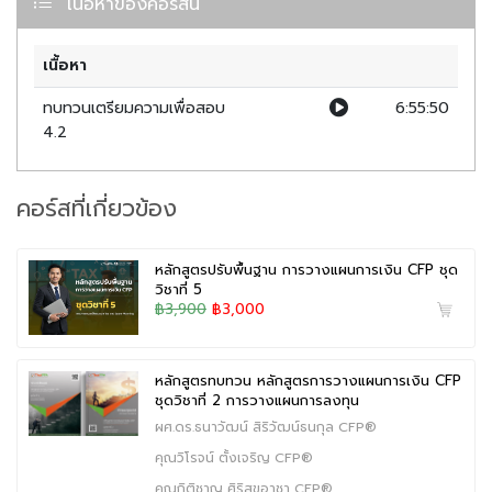
เนื้อหาของคอร์สนี้
ผู้ที่ต้องการสำรวจจุดอ่อนของตัวเอง:
เหมาะสำหรับผู้ที่อ่าน
หนังสือมาแล้วแต่ไม่แน่ใจว่าตนเองยังติดขัดตรงไหน หลักสูตรนี้
เนื้อหา
จะช่วยเอ็กซ์เรย์หาข้อบกพร่องและจุดผิดพลาดในการคำนวณหรือ
การเขียนแผนเพื่อนำไปปรับปรุงได้ทันเวลา
ทบทวนเตรียมความเพื่อสอบ
6:55:50
4.2
ผู้ที่ต้องการเทคนิคการตีโจทย์และตัดตัวเลือก:
ช่วยเพิ่มทักษะ
ความเร็วและความแม่นยำในการทำข้อสอบภายใต้แรงกดดันของ
เวลา รวมถึงการรับมือกับคำถามประเภทสมมติฐานเปลี่ยน
คอร์สที่เกี่ยวข้อง
(What-If Analysis)
ผู้ที่ต้องการทางลัดและเคล็ดลับจากผู้รู้จริง:
เหมาะกับผู้ที่อยาก
หลักสูตรปรับพื้นฐาน การวางแผนการเงิน CFP ชุด
ได้แนวคิด วิธีคิด วิธีเรียบเรียงแผนการเงินที่มีประสิทธิภาพจาก
วิชาที่ 5
วิทยากรที่มีประสบการณ์ตรง เพื่อนำไปปรับใช้ทั้งในการสอบและ
฿3,900
฿3,000
การทำงานจริงกับลูกค้าครับ
หลักสูตรทบทวน หลักสูตรการวางแผนการเงิน CFP
ชุดวิชาที่ 2 การวางแผนการลงทุน
ผศ.ดร.ธนาวัฒน์ สิริวัฒน์ธนกุล CFP®
คุณวิโรจน์ ตั้งเจริญ CFP®
คุณกิติชาญ ศิริสุขอาชา CFP®