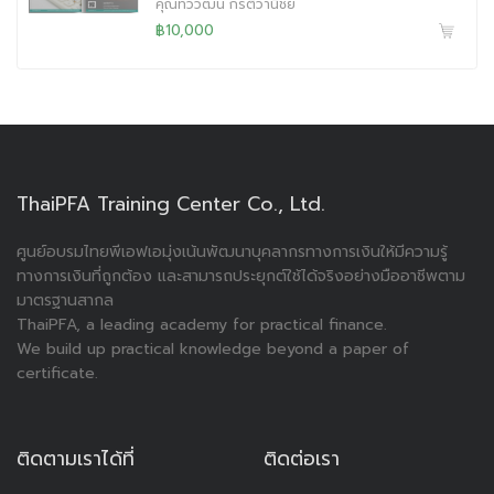
คุณทวีวัฒน์ กีรติวานิชย์
฿10,000
ThaiPFA Training Center Co., Ltd.
ศูนย์อบรมไทยพีเอฟเอมุ่งเน้นพัฒนาบุคลากรทางการเงินให้มีความรู้
ทางการเงินที่ถูกต้อง และสามารถประยุกต์ใช้ได้จริงอย่างมืออาชีพตาม
มาตรฐานสากล
ThaiPFA, a leading academy for practical finance.
We build up practical knowledge beyond a paper of
certificate.
ติดตามเราได้ที่
ติดต่อเรา