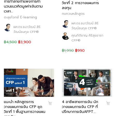
การทำลายกำแพงการคำ
วิชาที่ 2 การวางแผนการ
นวนแนวคิดมูลค่าเงินตาม
ลงทุน
เวลา…
ทบทวนหลักสูตร
ตะลุยโจทย์ E-learning
ผศ.ดร.ธนาวัฒน์ สิริ
ผศ.ดร.ธนาวัฒน์ สิริ
วัฒน์ธนกุล CFP®
วัฒน์ธนกุล CFP®
คุณกิติชาญ ศิริสุขอาชา
CFP®
฿4,500
฿3,900
฿1,990
฿990
แนะนำ หลักสูตรการ
4 อาชีพสายการเงิน นัก
วางแผนการเงิน CFP ชุด
วางแผนการเงิน CFP ที่
วิชาที่ 1 พื้นฐานการวางแผน
ปรึกษาการเงินAFPT…