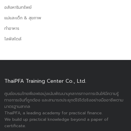
อสังหาริมทรัพย์
แม่และเด็ก & สุขภาพ
ทำอาหาร
ไลฟ์สไตล์
ThaiPFA Training Center Co., Ltd.
ศูนย์อบรมไทยพีเอฟเอมุ่งเน้นพัฒนาบุคลากรทางการเงินให้มีความรู้
ทางการเงินที่ถูกต้อง และสามารถประยุกต์ใช้ได้จริงอย่างมืออาชีพตาม
มาตรฐานสากล
ThaiPFA, a leading academy for practical finance.
We build up practical knowledge beyond a paper of
certificate.