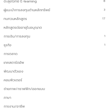
ตะลุยโจทย์ E-learning
8
ผู้แนะนำการลงทุนด้านหลักทรัพย์
3
ทบทวนหลักสูตร
17
หลักสูตรต่ออายุใบอนุญาต
การเงิน/การลงทุน
1
ธุรกิจ
1
การตลาด
เทคสตาร์ตอัพ
พัฒนาตัวเอง
คอมพิวเตอร์
ถ่ายภาพ/กราฟฟิก/ออกแบบ
ภาษา
การงาน/อาชีพ