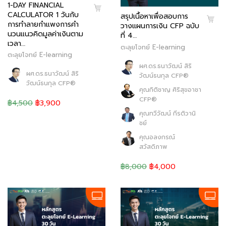
1-DAY FINANCIAL
CALCULATOR 1 วันกับ
สรุปเนื้อหาเพื่อสอบการ
การทำลายกำแพงการคำ
วางแผนการเงิน CFP ฉบับ
นวนแนวคิดมูลค่าเงินตาม
ที่ 4…
เวลา…
ตะลุยโจทย์ E-learning
ตะลุยโจทย์ E-learning
ผศ.ดร.ธนาวัฒน์ สิริ
ผศ.ดร.ธนาวัฒน์ สิริ
วัฒน์ธนกุล CFP®
วัฒน์ธนกุล CFP®
คุณกิติชาญ ศิริสุขอาชา
CFP®
฿4,500
฿3,900
คุณทวีวัฒน์ กีรติวานิ
ชย์
คุณอลงกรณ์
สวัสดิภาพ
฿8,000
฿4,000