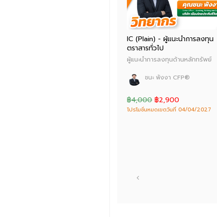
ผศ.ดร.ธนาวัฒน์ สิริวัฒน์ธนกุล
CFP®
IC (Plain) - ผู้แนะนำการลงทุน
คุณวิโรจน์ ตั้งเจริญ CFP®
ตราสารทั่วไป
คุณกิติชาญ ศิริสุขอาชา CFP®
ผู้แนะนำการลงทุนด้านหลักทรัพย์
ชนะ พังงา CFP®
฿8,500
฿6,500
฿4,000
฿2,900
โปรโมชั่นหมดเขตวันที่ 04/04/2027