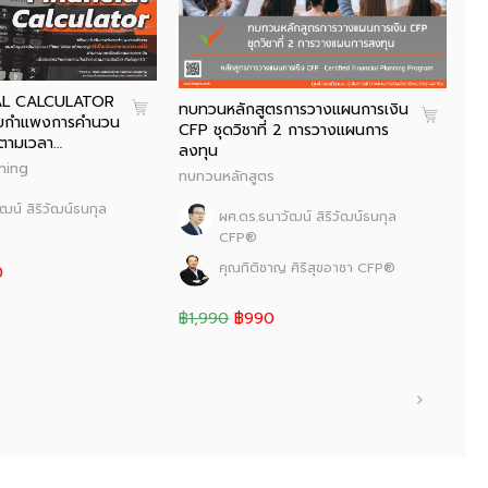
ผู้
IAL CALCULATOR
ทบทวนหลักสูตรการวางแผนการเงิน
฿4
ลายกำแพงการคำนวน
CFP ชุดวิชาที่ 2 การวางแผนการ
นตามเวลา…
ลงทุน
rning
ทบทวนหลักสูตร
ฒน์ สิริวัฒน์ธนกุล
ผศ.ดร.ธนาวัฒน์ สิริวัฒน์ธนกุล
CFP®
คุณกิติชาญ ศิริสุขอาชา CFP®
0
฿1,990
฿990