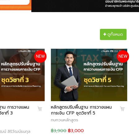
ดูทั้งหมด
หล
NEW
NEW
กา
ทบ
฿3
นฐาน การวางแผน
หลักสูตรปรับพื้นฐาน การวางแผน
ชาที่ 3
การเงิน CFP ชุดวิชาที่ 5
ทบทวนหลักสูตร
฿3,900
฿3,000
ฒน์ สิริวัฒน์ธนกุล