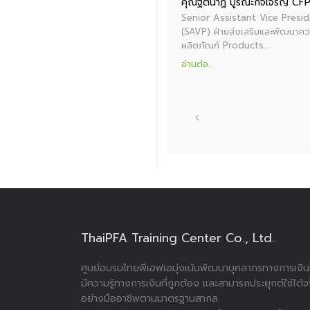
ผศ.ดร.ธนาวัฒน์ สิริวัฒน์ธนกุล CFP®
คุณฐิตินาฏ บูรณะกิจเจริญ CF
อาจารย์ภาควิชาการเงิน คณะบริหารธุรกิจ
Senior Assistant Vice Presi
มหาวิทยาลัยเกษตรศาสตร์ กรรมการสมาคม
(SAVP) ฝ่ายส่งเสริมและพัฒนาควา
นักวางแผนการเงินไทย …
ผลิตภัณฑ์ Products…
อ่านต่อ...
อ่านต่อ...
ThaiPFA Training Center Co., Ltd.
ศูนย์อบรมไทยพีเอฟเอมุ่งเน้นพัฒนาบุคลากรทางการเงินใ
มีความรู้ทางการเงินที่ถูกต้อง และสามารถประยุกต์ใช้ได้จ
อย่างมืออาชีพตามมาตรฐานสากล