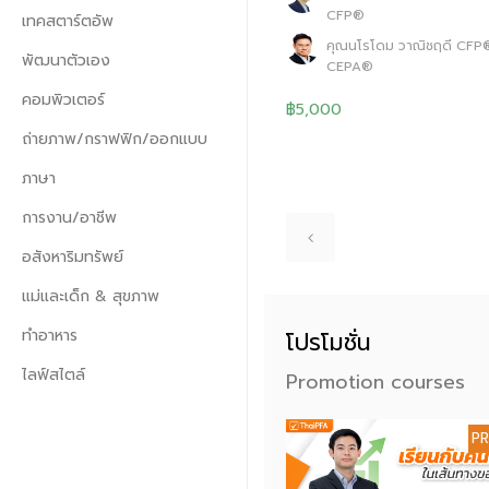
CFP®
เทคสตาร์ตอัพ
คุณนโรโดม วาณิชฤดี CFP®
พัฒนาตัวเอง
CEPA®
คอมพิวเตอร์
฿5,000
ถ่ายภาพ/กราฟฟิก/ออกแบบ
ภาษา
การงาน/อาชีพ
อสังหาริมทรัพย์
แม่และเด็ก & สุขภาพ
ทำอาหาร
โปรโมชั่น
ไลฟ์สไตล์
Promotion courses
PROMOTION
P
หลักสูตร ผู้แนะนำการลงทุนตราสาร
ทั่วไป ( IC Plain: P1)
ผู้แนะนำการลงทุนด้านหลักทรัพย์