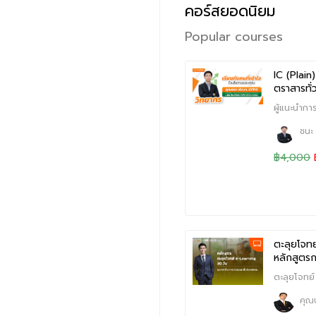
คอร์สยอดนิยม
Popular courses
IC (Plain
ตราสารทั่
ผู้แนะนำกา
ชนะ
฿4,000
ตะลุยโจทย
หลักสูตร
ตะลุยโจทย
คุณ