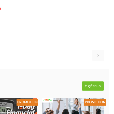
0
ดูทั้งหมด
PROMOTION
PROMOTION
หลั
คว
หน