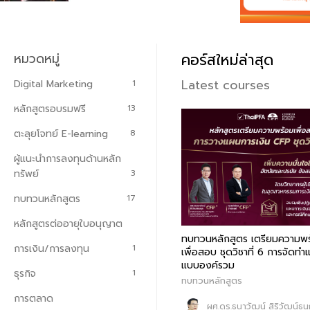
คอร์สใหม่ล่าสุด
หมวดหมู่
Latest courses
Digital Marketing
1
หลักสูตรอบรมฟรี
13
สรุปเนื้อหาเพื่อสอบการวางแผนการ
NEW
ตะลุยโจทย์ E-learning
8
เงิน CFP ฉบับที่ 4 ส่วนที่ 2 (ชุดวิชา
ที่ 6)
ผู้แนะนำการลงทุนด้านหลัก
ตะลุยโจทย์ E-learning
ทรัพย์
3
ผศ.ดร.ธนาวัฒน์ สิริวัฒน์ธนกุล
ทบทวนหลักสูตร
17
CFP®
คุณกิติชาญ ศิริสุขอาชา CFP®
หลักสูตรต่ออายุใบอนุญาต
ทบทวนหลักสูตร เตรียมความพ
คุณทวีวัฒน์ กีรติวานิชย์
การเงิน/การลงทุน
1
เพื่อสอบ ชุดวิชาที่ 6 การจัดท
แบบองค์รวม
คุณอลงกรณ์ สวัสดิภาพ
ธุรกิจ
1
ทบทวนหลักสูตร
การตลาด
฿8,000
฿4,000
ผศ.ดร.ธนาวัฒน์ สิริวัฒน์ธน