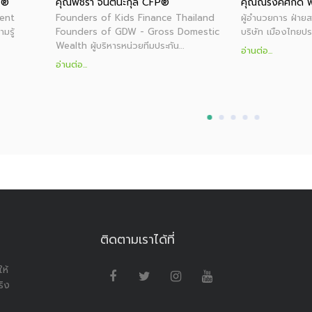
P®
คุณพัชรา จินตนะกุล CFP®
คุณณรงค์ศักดิ์ 
dent
Founders of Kids Finance Thailand
ผู้อำนวยการ ฝ่ายส
มรู้
Founders of GDW - Gross Domestic
บริษัท เมืองไทยปร
Wealth ผู้บริหารหน่วยทีมประกัน…
อ่านต่อ...
อ่านต่อ...
ติดตามเราได้ที่
ห้
ริง