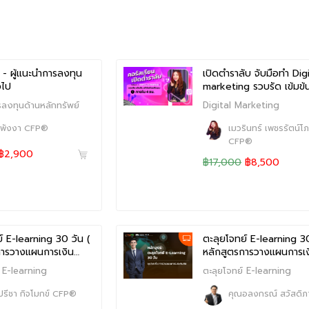
) - ผู้แนะนำการลงทุน
เปิดตำราลับ จับมือทำ Digi
วไป
marketing รวบรัด เข้มข้
รลงทุนด้านหลักทรัพย์
Digital Marketing
 พังงา CFP®
เมวรินทร์ เพชรรัตน์โภ
CFP®
฿2,900
฿17,000
฿8,500
์ E-learning 30 วัน (
ตะลุยโจทย์ E-learning 30
การวางแผนการเงิน…
หลักสูตรการวางแผนการเ
์ E-learning
ตะลุยโจทย์ E-learning
ปรีชา กิจโมกข์ CFP®
คุณอลงกรณ์ สวัสดิ