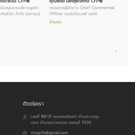
พิริยะพงษ์ CFP®
คุณพิชัย เลิศสุพงศ์กิจ CFP®
คุ
นับสนุนงานบริการลูกค้า
กรรมการผู้จัดการ Chief Commercial
ปร
ะกันชีวิต จำกัด (มหาชน)
Officer บล.อินโนเวสท์ เอกซ์
จั
อ่านต่อ...
อ่า
ติดต่อเรา
เลขที่ 88/31 ถนนนครอินทร์ ตำบลบางขุน
กอง อำเภอบางกรวย นนทบุรี 11130
thaipfa@gmail.com